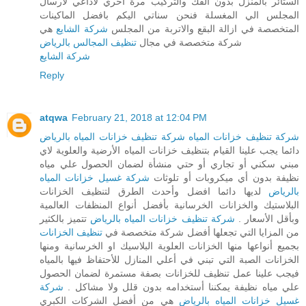
الستائر بالمنزل بدون الفك والتركيب مرة اخري لاداعي لارسال
المجلس الي المغسلة فنحن سناتي اليكم بافضل الماكينات
المتخصصة في ازالة البقع والاتربة من المجلس
شركة الشايع
هي
شركة متخصصة في مجال
تنظيف المجالس بالرياض
شركة الشايع
Reply
atqwa
February 21, 2018 at 12:04 PM
شركة تنظيف خزانات المياه
شركة تنظيف خزانات المياه بالرياض
دائما يجب علينا القيام بتنظيف خزانات المياه الأرضية والعلوية لاي
مبني سكني أو تجاري أو حتي منشأة لضمان الحصول علي مياه
نظيفة بدون أي ميكروبات أو تلوثات
شركة غسيل خزانات المياه
بالرياض
لديها دائما افضل وأحدث الطرق لتنظيف الخزانات
البلاستيك والخزانات الخرسانية بأفضل أنواع المنظفات العالمية
وبأقل الأسعار .
شركة تنظيف خزانات المياه بالرياض
تتميز بالكثير
من المزايا التي تجعلها أفضل شركة متخصصة في
تنظيف الخزانات
بجميع أنواعها منها الخزانات العلوية البلاسيك او الخرسانية ومنها
الخزانات الصبة التي تبني في أعلي المنازل للأحتفاظ فيها بالمياه
فيجب علينا عمل تنظيف للخزانات بصفة مستمرة لضمان الحصول
علي مياه نظيفة يمكننا أستخدامه بدون قلل ولا مشاكل .
شركة
غسيل خزانات المياه بالرياض
هي من أفضل الشركات الكبري