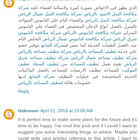
الذي يظهر في الاحواش بصورة كبيرة ولايمكننا القضاء عليه
شركة
مكافحة النمل الاسود بالرياض
شركة مكافحة النمل شمال الرياض
شركة مكافحة النمل بالرياض
والقضاء التام علي الناموس المتواجد
بالمنزل بافضل انواع الدخان المتخصص في القضاء علي الناموس
المنزلي
شركة مكافحة الناموس بالرياض
شركة مكافحة الناموس
شرق الرياض
شركة مكافحة الناموس شمال الرياض
التخلص التام
منه بافضل التقنيات الحديثة كما نتميز في
شركة الشايع
بتوفير خصم
علي خدمة
تنظيف المساجد بالرياض
شركة تنظيف مساجد بالرياض
شركة تنظيف مساجد شمال الرياض
شركة تنظيف مساجد شرق
الرياض
نقوم بعمل
تنظيف للمساجد
من
تنظيف السجاد تنظيف
الموكيت
للمساجد تنظيف الارضيات للمساجد بافضل الماكينات
الحديثة المتخصصة في عمليات التنظيف
شركة الشايع
لديها
خصومات هائلة ل
تنظيف المساجد بالرياض
Reply
Unknown
April 21, 2018 at 10:00 AM
It is perfect time to make some plans for the future and it's
time to be happy. I've read this post and if I could I want to
suggest you some interesting things or advice. Maybe you
could write next articles referring to this article. I want to