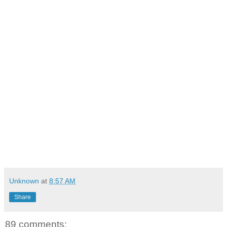
Unknown
at
8:57 AM
Share
89 comments: