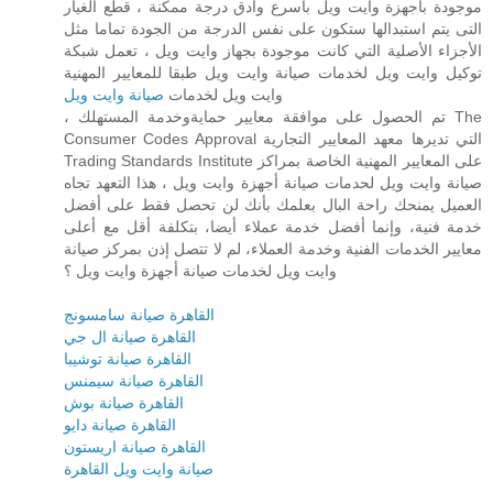
موجودة بأجهزة وايت ويل بأسرع وأدق درجة ممكنة ، قطع الغيار
التى يتم استبدالها ستكون على نفس الدرجة من الجودة تماما مثل
الأجزاء الأصلية التي كانت موجودة بجهاز وايت ويل ، تعمل شبكة
توكيل وايت ويل لخدمات صيانة وايت ويل طبقا للمعايير المهنية
وايت ويل لخدمات
صيانة وايت ويل
، تم الحصول على موافقة معايير حمايةوخدمة المستهلك The
Consumer Codes Approval التي تديرها معهد المعايير التجارية
Trading Standards Institute على المعايير المهنية الخاصة بمراكز
صيانة وايت ويل لحدمات صيانة أجهزة وايت ويل ، هذا التعهد تجاه
العميل يمنحك راحة البال بعلمك بأنك لن تحصل فقط على أفضل
خدمة فنية، وإنما أفضل خدمة عملاء أيضا، بتكلفة أقل مع أعلى
معايير الخدمات الفنية وخدمة العملاء، لم لا تتصل إذن بمركز صيانة
وايت ويل لخدمات صيانة أجهزة وايت ويل ؟
القاهرة صيانة سامسونج
القاهرة صيانة ال جي
القاهرة صيانة توشيبا
القاهرة صيانة سيمنس
القاهرة صيانة بوش
القاهرة صيانة دايو
القاهرة صيانة اريستون
صيانة وايت ويل القاهرة