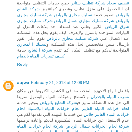
تنظيف سجاد
شركة تنظيف ستائر
جميع خدمات التنظيف متواجدة
لدينا للحصول علي منزل نظيف وعصري كماتتتميز
شركة الشايع
بالرياض
بتقديم خدمة
تسليك مجاري بالرياض
شركة تسليك مجاري
بالرياض
شركة تسليك مجاري شمال الرياض
شركة تسليك مجاري
شرق الرياض
الكثير يعاني عند انسداد احد بلاعات المنزل او
البيارات المتواجدة بالمنزل ولايعرف كيف يقوم بحل هذه المشكلة
عند الاتصال علي
شركة تسليك مجاري بالرياض
نقوم علي الفور
بارسال فنيين متخصصين لحل هذه المشكلة و
تسليك ا لمجاري
المتواجدة لديكم مع تنظيف المكان كما تقدم
شركة ا لشايع
خدمة
كشف تسربات المياه بالدمام
Reply
atqwa
February 21, 2018 at 12:09 PM
بافضل انواع الاجهزة المتخصصة في الكشف الكترونيا عن مكان
تسرب المياه بالجدران
والاسطح وشبكات المياه والوصول سريعا
الي حل هذه المشكلة نتميز في
شركة الشايع بالرياض
بتوفير خدمة
لحام خزانات المياه الفايبر
لحام خزانات المياه البلاستيك
لحام
خزانات المياه الفايبر جلاس
من خدماتنا المهمة التي نقدمها لكم هي
عدم الاستغناء عن خزانات المياه المكسورة لديكم واعادة ترميمها
شركة لحام الخزانات شمال الرياض
شركة لحام خزانات المياه